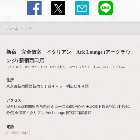
ホーム
お席
新宿 完全個室 イタリアン Ark Lounge (アークラウ
ンジ) 新宿西口店
しんじゅく かんぜんこしつ いたりあん あーくらうんじ しんじゅくにしぐちん
住所
東京都新宿区西新宿１丁目４－５ 明広ビル４階
アクセス
完全個室/2時間飲み放題付きコース3500円から★JR地下鉄新宿西口徒歩1
分/完全個室イタリアン Ark Lounge新宿西口駅前店
電話
03-5990-5432