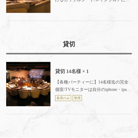
超大型プロジェクター完備でサッカー
などスポーツ観戦にも◎
貸切
貸切
14名様
× 1
【各種パーティーに】14名様迄の完全
個室/TVモニターは自分のiphone・ipad
が簡単に接続できて写真・動画・音
着席のみ
禁煙
楽・スポーツ観戦など気軽に楽しめま
す。会社の宴会、歓送迎会にも◎～新
宿 完全個室イタリアン Ark Lounge新
宿西口駅前店～