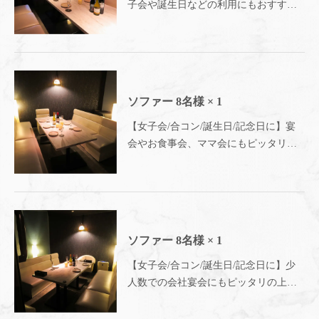
子会や誕生日などの利用にもおすすめ
この店舗情報をシェアする
☆4～8名様迄の完全個室の空間◎女子
会や誕生日、記念日にもピッタリ◎～
お席 | 新宿 完全個室 イタリアン Ark Lounge (アークラ
新宿 完全個室イタリアン Ark Lounge
ウンジ) 新宿西口店
新宿西口駅前店～
東京都新宿区西新宿１丁目４－５ 明広ビル４階
https://arklounge-shinjuku.owst.jp/seats
ソファー
8名様
× 1
【女子会/合コン/誕生日/記念日に】宴
お店情報をコピー
会やお食事会、ママ会にもピッタリ☆4
～8名様迄の完全個室の空間◎～新宿
完全個室イタリアン Ark Lounge新宿西
口駅前店～
閉じる
ソファー
8名様
× 1
【女子会/合コン/誕生日/記念日に】少
人数での会社宴会にもピッタリの上質
な空間♪4～8名様迄の完全個室の空間
で、様々なシーンに対応☆～新宿 完