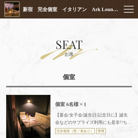
新宿 完全個室 イタリアン Ark Lounge (アークラウンジ) 新宿西口店
SEAT
お席
個室
個室
6名様
× 1
【宴会/女子会/誕生日/記念日に】誕生
会などのサプライズ利用にも是非!!ちょ
っと贅沢に誕生日や記念日に◎～新
完全個室（壁／扉あり）
禁煙
宿 完全個室イタリアン Ark Lounge新