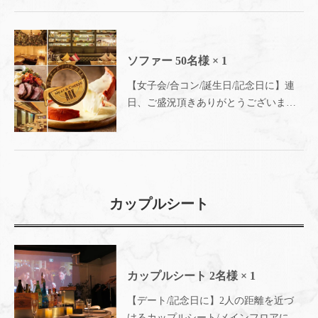
全個室イタリアン Ark Lounge新宿西口
駅前店～
ソファー
50名様
× 1
【女子会/合コン/誕生日/記念日に】連
日、ご盛況頂きありがとうございま
す。席の用意が出来ないときは、姉妹
店の『ARK2nd 新宿店』へ
カップルシート
カップルシート
2名様
× 1
【デート/記念日に】2人の距離を近づ
けるカップルシート/メインフロアには