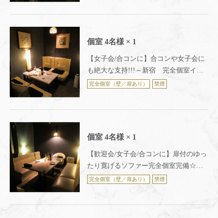
宿西口駅前店～
個室
4名様
× 1
【女子会/合コンに】合コンや女子会に
も絶大な支持!!!～新宿 完全個室イタ
リアン Ark Lounge新宿西口駅前店～
完全個室（壁／扉あり）
禁煙
個室
4名様
× 1
【歓迎会/女子会/合コンに】扉付のゆっ
たり寛げるソファー完全個室完備☆雰
囲気抜群の個室で素敵な時間を♪女子会
完全個室（壁／扉あり）
禁煙
や誕生日、記念日にもピッタリ◎～新
宿 完全個室イタリアン Ark Lounge新
宿西口駅前店～