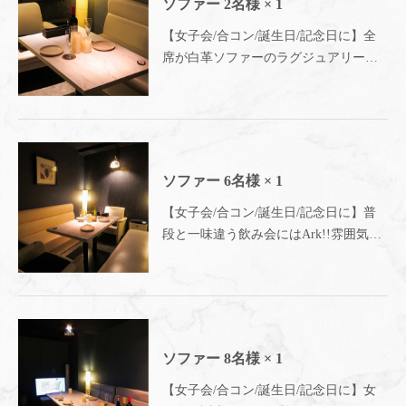
ソファー
2名様
× 1
【女子会/合コン/誕生日/記念日に】全
席が白革ソファーのラグジュアリー空
間♪人気のカップルシートは予約必須！
～新宿 完全個室イタリアン Ark
Lounge新宿西口駅前店～
ソファー
6名様
× 1
【女子会/合コン/誕生日/記念日に】普
段と一味違う飲み会にはArk!!雰囲気抜
群の個室で、いつもよりちょっと贅沢
なお時間を◎～新宿 完全個室イタリ
アン Ark Lounge新宿西口駅前店～
ソファー
8名様
× 1
【女子会/合コン/誕生日/記念日に】女